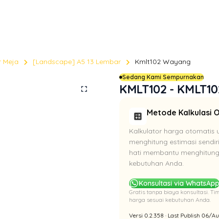
chevron_right
chevron_right
r Meja
[Landscape] A5 13 Lembar
Kmlt102 Wayang
Sedang Kami Sempurnakan
KMLT102 - KMLT1
fullscreen
Metode Kalkulasi 
calculate
Kalkulator harga otomatis 
menghitung estimasi sendir
hati membantu menghitung 
kebutuhan Anda.
Konsultasi via WhatsAp
Gratis tanpa biaya konsultasi. 
harga sesuai kebutuhan Anda.
Versi 0.2.358 · Last Publish 06/