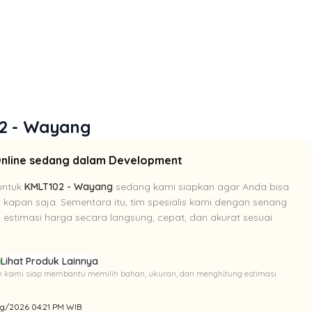
02 - Wayang
Online sedang dalam Development
untuk
KMLT102 - Wayang
sedang kami siapkan agar Anda bisa
i kapan saja. Sementara itu, tim spesialis kami dengan senang
estimasi harga secara langsung, cepat, dan akurat sesuai
p
Lihat Produk Lainnya
Tim kami siap membantu memilih bahan, ukuran, dan menghitung estimasi
Aug/2026 04:21 PM WIB